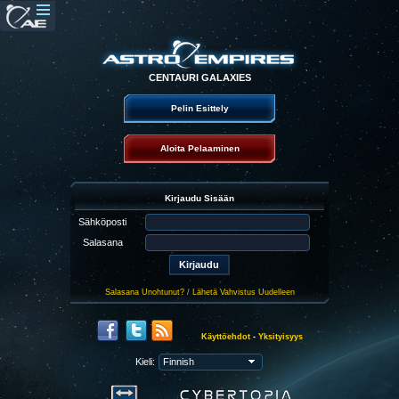
CENTAURI GALAXIES
Pelin Esittely
Aloita Pelaaminen
Kirjaudu Sisään
Sähköposti
Salasana
Salasana Unohtunut?
/
Lähetä Vahvistus Uudelleen
Käyttöehdot
-
Yksityisyys
Kieli: